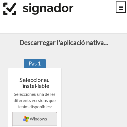
Accedir
al
Me
contingut
principal
Descarregar l'aplicació nativa...
Pas 1
Seleccioneu
l'instal·lable
Seleccioneu una de les
diferents versions que
tenim disponibles:
Windows